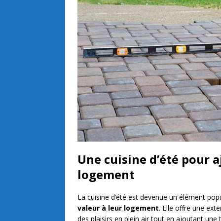
Une cuisine d’été pour a
logement
La cuisine d’été est devenue un élément popu
valeur à leur logement
. Elle offre une ex
des plaisirs en plein air tout en ajoutant un