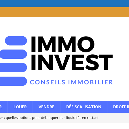
R
LOUER
VENDRE
DÉFISCALISATION
DROIT 
r : quelles options pour débloquer des liquidités en restant