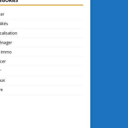
ÉGORIES
ter
lités
calisation
nager
t Immo
cer
r
aux
re