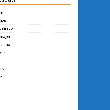
ÉGORIES
ter
lités
calisation
nager
t Immo
cer
r
aux
re