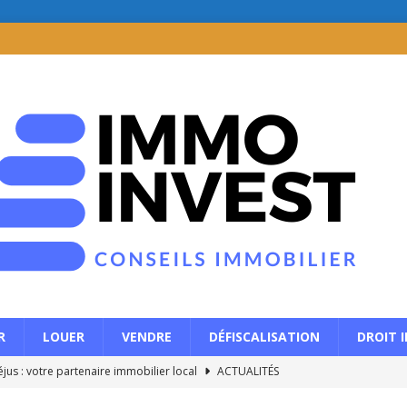
R
LOUER
VENDRE
DÉFISCALISATION
DROIT 
jus : votre partenaire immobilier local
ACTUALITÉS
r : quelles options pour débloquer des liquidités en restant