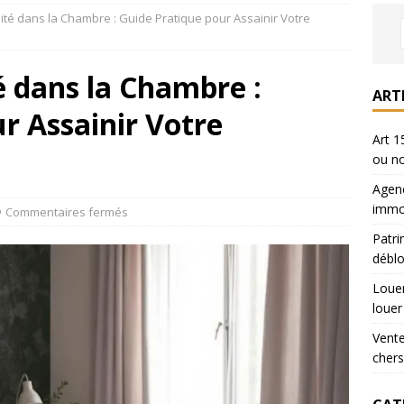
dité dans la Chambre : Guide Pratique pour Assainir Votre
iers : où chercher son appart a louer
LOUER
é dans la Chambre :
sur Paris : prix 40% moins chers
VENDRE
ART
r Assainir Votre
il : vente immobilière conclue ou non
DROIT IMMO
Art 1
ou n
Agenc
immob
Commentaires fermés
Patri
déblo
Louer
louer
Vente
chers