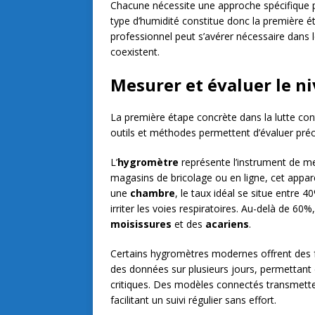
Chacune nécessite une approche spécifique pou
type d’humidité constitue donc la première é
professionnel peut s’avérer nécessaire dans 
coexistent.
Mesurer et évaluer le n
La première étape concrète dans la lutte cont
outils et méthodes permettent d’évaluer pré
L’
hygromètre
représente l’instrument de me
magasins de bricolage ou en ligne, cet apparei
une
chambre
, le taux idéal se situe entre 
irriter les voies respiratoires. Au-delà de 6
moisissures
et des
acariens
.
Certains hygromètres modernes offrent des 
des données sur plusieurs jours, permettant d
critiques. Des modèles connectés transmett
facilitant un suivi régulier sans effort.