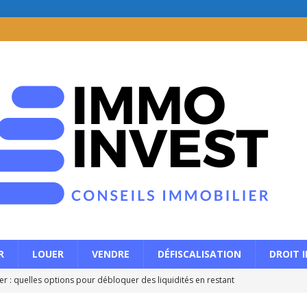
R
LOUER
VENDRE
DÉFISCALISATION
DROIT 
r : quelles options pour débloquer des liquidités en restant