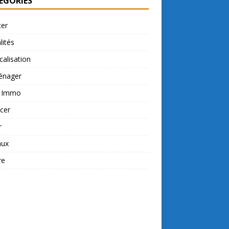
ÉGORIES
ter
lités
calisation
nager
t Immo
cer
r
aux
re