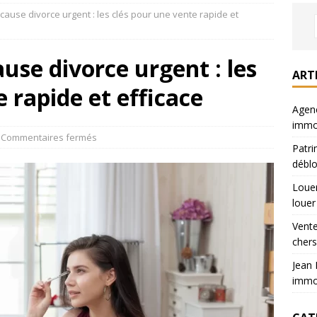
ause divorce urgent : les clés pour une vente rapide et
iers : où chercher son appart a louer
LOUER
sur Paris : prix 40% moins chers
VENDRE
use divorce urgent : les
ette : parcours et expertises immobilier
ACTUALITÉS
ART
 rapide et efficace
jus : votre partenaire immobilier local
ACTUALITÉS
Agenc
immob
Commentaires fermés
Patri
déblo
Louer
louer
Vente
chers
Jean 
immob