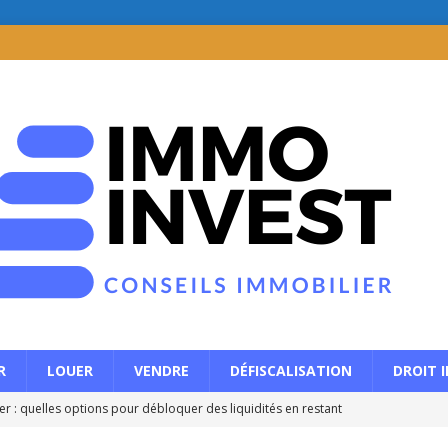
R
LOUER
VENDRE
DÉFISCALISATION
DROIT 
r : quelles options pour débloquer des liquidités en restant