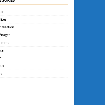
ÉGORIES
ter
lités
calisation
nager
t Immo
cer
r
aux
re