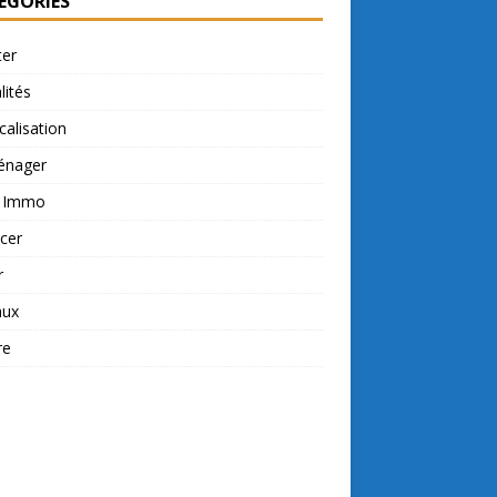
ÉGORIES
ter
lités
calisation
nager
t Immo
cer
r
aux
re