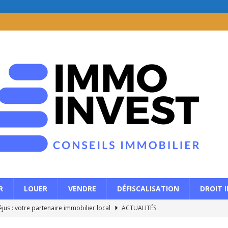
R
LOUER
VENDRE
DÉFISCALISATION
DROIT 
jus : votre partenaire immobilier local
ACTUALITÉS
r : quelles options pour débloquer des liquidités en restant