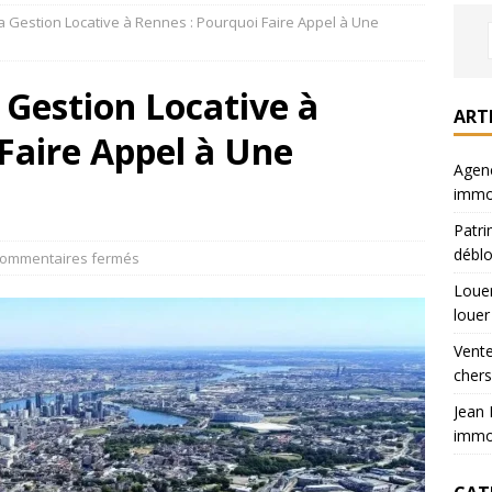
a Gestion Locative à Rennes : Pourquoi Faire Appel à Une
iers : où chercher son appart a louer
LOUER
sur Paris : prix 40% moins chers
VENDRE
 Gestion Locative à
ette : parcours et expertises immobilier
ACTUALITÉS
ART
Faire Appel à Une
jus : votre partenaire immobilier local
ACTUALITÉS
Agenc
immob
Patri
déblo
ommentaires fermés
Louer
louer
Vente
chers
Jean 
immob