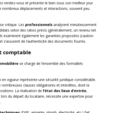
les rendez-vous et présente le bien sous son meilleur jour.
 de nombreux déplacements et interactions, souvent peu
se critique. Les
professionnels
analysent minutieusement
andidats selon des ratios précis (généralement, un revenu net
. Ils examinent également les garanties proposées (caution
et s’assurent de l’authenticité des documents fournis.
et comptable
mmobilière
se charge de l’ensemble des formalités
n en vigueur représente une sécurité juridique considérable.
 nombreuses clauses obligatoires et interdites, dont la
ositions. La réalisation de
l’état des lieux d’entrée
,
rs du départ du locataire, nécessite une expertise pour
.
 techniques
(DPE, amiante, plomb, électricité, etc.) fait