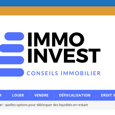
R
LOUER
VENDRE
DÉFISCALISATION
DROIT 
r : quelles options pour débloquer des liquidités en restant