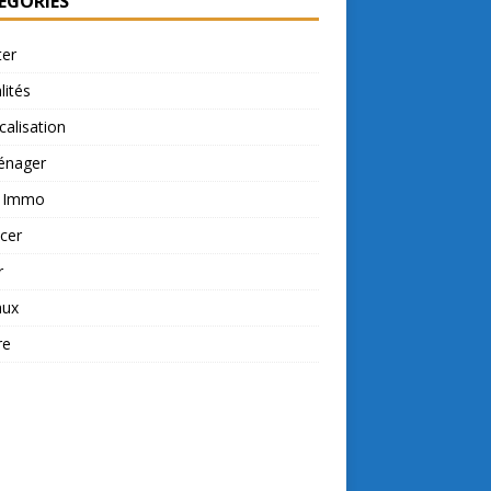
ÉGORIES
ter
lités
calisation
nager
t Immo
cer
r
aux
re