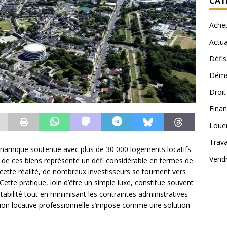
CAT
Ache
Actua
Défis
Démé
Droi
Finan
Loue
Trav
ynamique soutenue avec plus de 30 000 logements locatifs.
Vend
e de ces biens représente un défi considérable en termes de
ette réalité, de nombreux investisseurs se tournent vers
Cette pratique, loin d’être un simple luxe, constitue souvent
tabilité tout en minimisant les contraintes administratives
tion locative professionnelle s’impose comme une solution