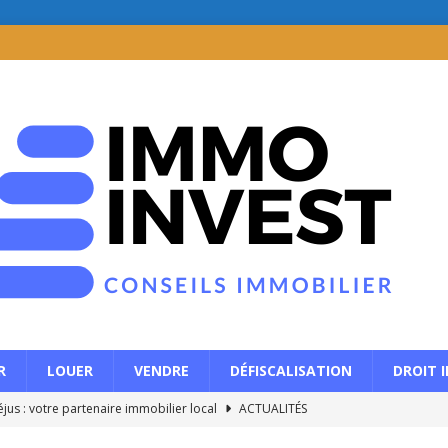
R
LOUER
VENDRE
DÉFISCALISATION
DROIT 
jus : votre partenaire immobilier local
ACTUALITÉS
r : quelles options pour débloquer des liquidités en restant