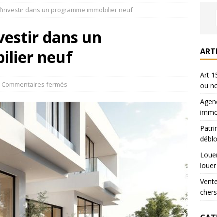
’investir dans un programme immobilier neuf
iers : où chercher son appart a louer
LOUER
vestir dans un
sur Paris : prix 40% moins chers
VENDRE
ART
lier neuf
il : vente immobilière conclue ou non
DROIT IMMO
Art 1
Commentaires fermés
ou n
Agenc
immob
Patri
déblo
Louer
louer
Vente
chers