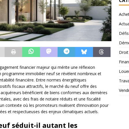
CAT
Ache
Actua
Défis
Démé
Droi
Finan
gagement financier majeur qui mérite une réflexion
Loue
 un programme immobilier neuf se révèlent nombreux et
entabilité financière. Entre normes énergétiques
Trav
sitifs fiscaux attractifs, le marché du neuf offre des
Vend
s acquéreurs bénéficient de biens conformes aux dernières
les, avec des frais de notaire réduits et une fiscalité
un contexte où les promoteurs rivalisent d’innovation pour
ées et respectueuses des enjeux climatiques actuels.
uf séduit-il autant les