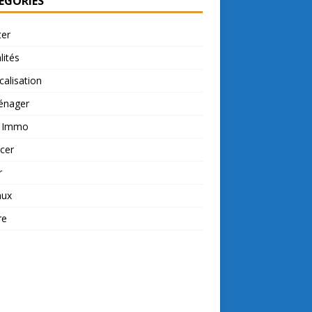
ÉGORIES
ter
lités
calisation
nager
t Immo
cer
r
aux
re