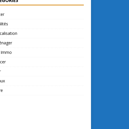
ÉGORIES
ter
lités
calisation
nager
t Immo
cer
r
aux
re