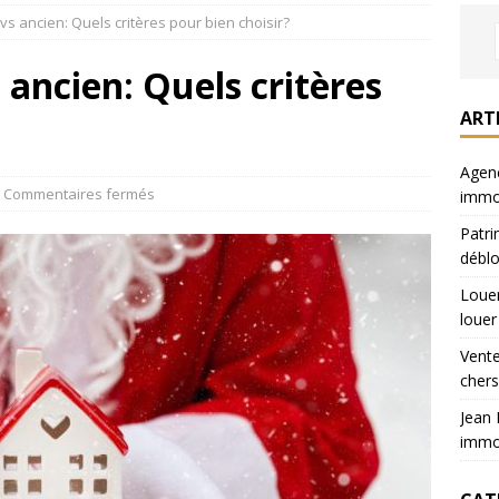
vs ancien: Quels critères pour bien choisir?
iers : où chercher son appart a louer
LOUER
sur Paris : prix 40% moins chers
VENDRE
 ancien: Quels critères
ette : parcours et expertises immobilier
ACTUALITÉS
ART
jus : votre partenaire immobilier local
ACTUALITÉS
Agenc
Commentaires fermés
immob
Patri
déblo
Louer
louer
Vente
chers
Jean 
immob