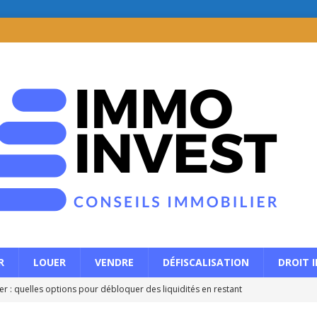
R
LOUER
VENDRE
DÉFISCALISATION
DROIT 
r : quelles options pour débloquer des liquidités en restant