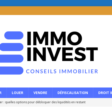
R
LOUER
VENDRE
DÉFISCALISATION
DROIT 
r : quelles options pour débloquer des liquidités en restant