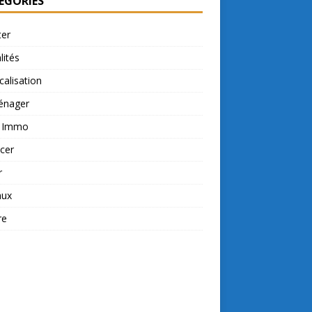
ÉGORIES
ter
lités
calisation
nager
t Immo
cer
r
aux
re