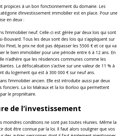
 sont propices à un bon fonctionnement du domaine. Les
e catégorie d’investissement immobilier est en place. Pour une
ise en deux :
s l’immobilier neuf. Celle-ci est gérée par deux lois qui sont
nsi-Bouvard. Tous les deux sont des lois qui s’appliquent sur
oi Pinel, le prix ne doit pas dépasser les 5500 € et ce qui va
uer le bien immobilier pour une période entre 6 à 12 ans. En
 elle n’adhère que les résidences communes comme les
iantes. La défiscalisation s’active sur une valeur de 11 % à
ent du logement qui est à 300 000 € sur neuf ans.
ans l’immobilier ancien. Elle est introduite aussi par deux
s fonciers. La loi Malraux et la loi Borloo qui permettent
ar le propriétaire.
ure de l’investissement
 ces moindres conditions ne sont pas toutes réunies. Même la
r doit être connue par la loi. Il faut alors souligner que vos
our des autres personnes dont il faut également mentionner.