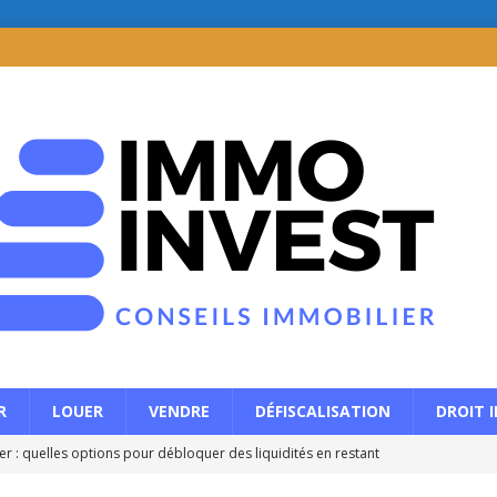
R
LOUER
VENDRE
DÉFISCALISATION
DROIT 
r : quelles options pour débloquer des liquidités en restant