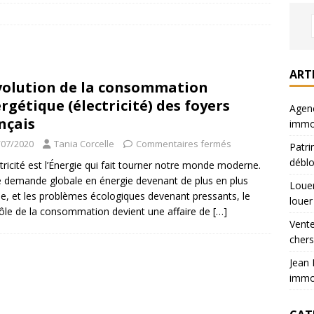
iers : où chercher son appart a louer
LOUER
sur Paris : prix 40% moins chers
VENDRE
ette : parcours et expertises immobilier
ACTUALITÉS
ART
volution de la consommation
jus : votre partenaire immobilier local
ACTUALITÉS
rgétique (électricité) des foyers
Agenc
nçais
immob
/07/2020
Tania Corcelle
Commentaires fermés
Patri
déblo
ctricité est l’Énergie qui fait tourner notre monde moderne.
 demande globale en énergie devenant de plus en plus
Louer
e, et les problèmes écologiques devenant pressants, le
louer
ôle de la consommation devient une affaire de
[…]
Vente
chers
Jean 
immob