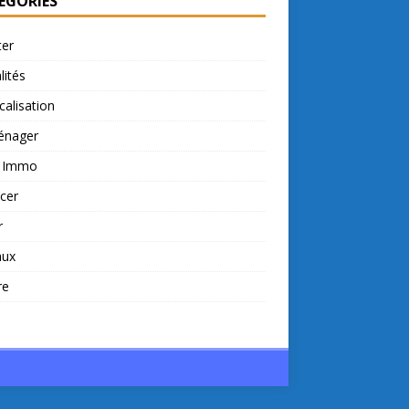
ÉGORIES
ter
lités
calisation
nager
t Immo
cer
r
aux
re