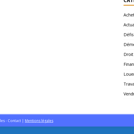
CAT
Ache
Actua
Défis
Démé
Droi
Finan
Loue
Trav
Vend
les -
Contact
|
Mentions légales